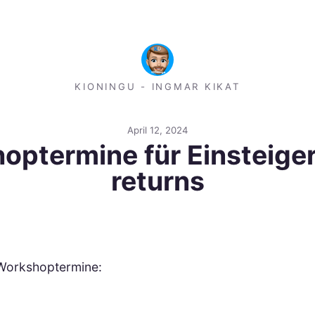
KIONINGU - INGMAR KIKAT
April 12, 2024
optermine für Einsteige
returns
e Workshoptermine: