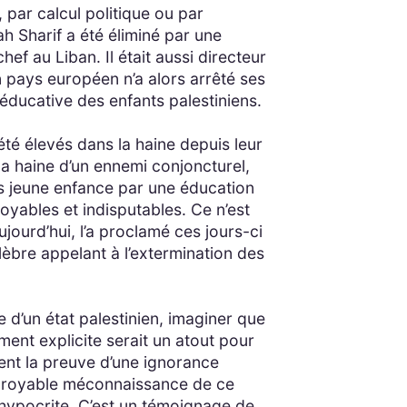
 par calcul politique ou par
tah Sharif a été éliminé par une
f au Liban. Il était aussi directeur
 pays européen n’a alors arrêté ses
éducative des enfants palestiniens.
été élevés dans la haine depuis leur
la haine d’un ennemi conjoncturel,
lus jeune enfance par une éducation
oyables et indisputables. Ce n’est
jourd’hui, l’a proclamé ces jours-ci
élèbre appelant à l’extermination des
 d’un état palestinien, imaginer que
ent explicite serait un atout pour
ment la preuve d’une ignorance
 incroyable méconnaissance de ce
 hypocrite. C’est un témoignage de