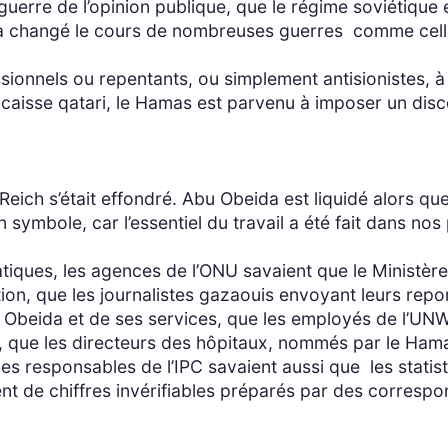
 guerre de l’opinion publique, que le régime soviétique 
i a changé le cours de nombreuses guerres comme celle
nnels ou repentants, ou simplement antisionistes, à s
-caisse qatari, le Hamas est parvenu à imposer un di
 Reich s’était effondré. Abu Obeida est liquidé alors 
 symbole, car l’essentiel du travail a été fait dans no
tiques, les agences de l’ONU savaient que le Ministère
iction, que les journalistes gazaouis envoyant leurs rep
bu Obeida et de ses services, que les employés de l’UN
 que les directeurs des hôpitaux, nommés par le Hama
. Les responsables de l’IPC savaient aussi que les statist
t de chiffres invérifiables préparés par des correspond