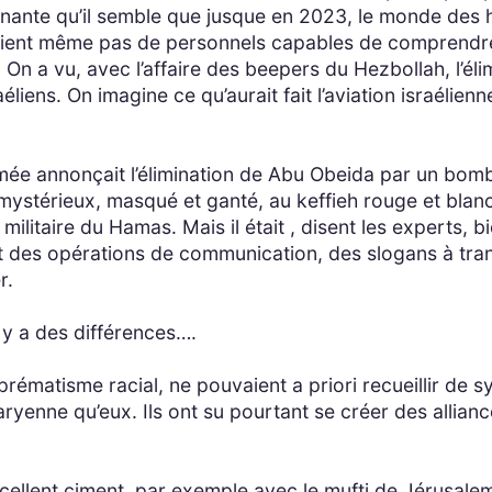
nnante qu’il semble que jusque en 2023, le monde des h
saient même pas de personnels capables de comprendr
 On a vu, avec l’affaire des beepers du Hezbollah, l’éli
raéliens. On imagine ce qu’aurait fait l’aviation israélien
’armée annonçait l’élimination de Abu Obeida par un bom
stérieux, masqué et ganté, au keffieh rouge et blanc,
militaire du Hamas. Mais il était , disent les experts, 
t des opérations de communication, des slogans à tran
r.
 y a des différences….
prématisme racial, ne pouvaient a priori recueillir de
ryenne qu’eux. Ils ont su pourtant se créer des allian
xcellent ciment, par exemple avec le mufti de Jérusalem