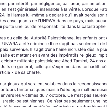
ne, par intérêt, par négligence, par peur, par ambition,
lien s’est généralisé, insensible à la vérité. Lorsque Fa
, le Hamas lui-même a déclaré qu’il avait perdu son che
 des enseignants de l’UNRWA dans ce pays, mais aucun
ui porte une lourde responsabilité dans la catastrophe 
s ou celle de l’Autorité Palestinienne, les enfants ont 
l’UNWRA a été criminelle.Il ne s’agit pas seulement de 
 paix survenue. Il s’agit d’une haine incrustée dès la p
ire et mettant en avant des impératifs religieux impit
 célèbre militante palestinienne Ahed Tamimi, 24 ans au
s Juifs en général, celle qui s’exprime dans ce hadith c
rticle 7 de sa charte.
s marginaux qui seraient solubles dans la reconnaissance
 contours fantomatiques mais à l’idéologie malheureusem
e envers les victimes du 7 octobre. Ce n’est pas seule
ons israélo-palestiniennes. Ce n’est pas seulement une
e entité faussement modérée, méprisée et profondément