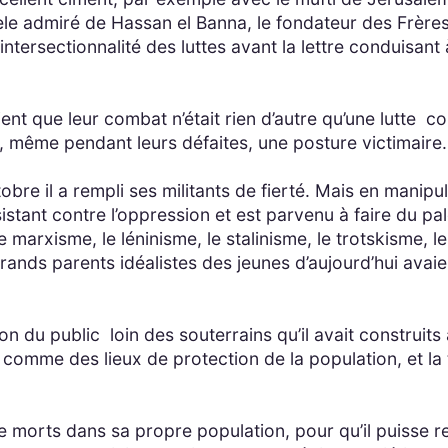
e admiré de Hassan el Banna, le fondateur des Frère
ntersectionnalité des luttes avant la lettre conduisant
nt que leur combat n’était rien d’autre qu’une lutte con
, même pendant leurs défaites, une posture victimaire.
bre il a rempli ses militants de fierté. Mais en manip
sistant contre l’oppression et est parvenu à faire du pal
 marxisme, le léninisme, le stalinisme, le trotskisme, l
rands parents idéalistes des jeunes d’aujourd’hui avaien
tion du public loin des souterrains qu’il avait construi
 comme des lieux de protection de la population, et la 
 de morts dans sa propre population, pour qu’il puisse r