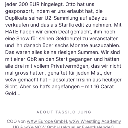
jeder 300 EUR hingelegt. Otto hat uns
gesponsort, indem er uns erlaubt hat, die
Duplikate seiner U2-Sammlung auf eBay zu
verkaufen und das als Startkredit zu nehmen. Mit
HATE haben wir einen Deal gemacht, ihm noch
eine Show für seinen Geldbeutel zu veranstalten
und ihn danach über sechs Monate auszuzahlen.
Das waren alles keine riesigen Summen. Wir sind
mit einer GbR an den Start gegangen und hätten
alle drei mit vollem Privatvermögen, das wir nicht
mal gross hatten, gehaftet für jeden Mist, den
wXw gemacht hat – absoluter Irrsinn aus heutiger
Sicht. Aber so hat’s angefangen – mit 16 Carat
Gold…
ABOUT TASSILO JUNG
COO von
wXw Europe GmbH
,
wXw Wrestling Academy
UG
&
wXwNOW GmbH
(
aktueller Eventkalender
).