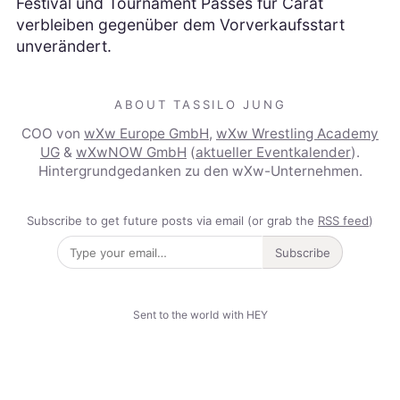
Festival und Tournament Passes für Carat
verbleiben gegenüber dem Vorverkaufsstart
unverändert.
ABOUT TASSILO JUNG
COO von
wXw Europe GmbH
,
wXw Wrestling Academy
UG
&
wXwNOW GmbH
(
aktueller Eventkalender
).
Hintergrundgedanken zu den wXw-Unternehmen.
Subscribe to get future posts via email (or grab the
RSS feed
)
Subscribe
Sent to the world with HEY