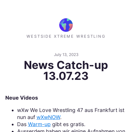
WESTSIDE XTREME WRESTLING
July 13, 2023
News Catch-up
13.07.23
Neue Videos
wXw We Love Wrestling 47 aus Frankfurt ist
nun auf
wXwNOW
.
Das
Warm-up
gibt es gratis.
Ausserdem haben wir einige Aufnahmen von