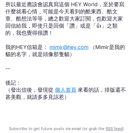
所以最近應該會認真寫這個 HEY World，至於要寫
什麼就看心情，可能是今天看到的酷東西、酷文
章、酷想法等等，總之歡迎大家訂閱，也歡迎大家
回信給我，即使只是回個「讚」或是「👍」之類
的，我也覺得很讚！
我的HEY信箱是：
mimir@hey.com
（Mimir是我的
貓的名字，就是頭像那隻貓）
--
後記：
（發出信後，發現從
個人首頁
來看的話，排版還不
甚美觀，就請多多見諒惹）
Subscribe to get future posts via email (or grab the
RSS feed
)